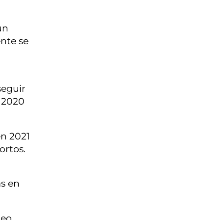
un
ente se
seguir
n 2020
en 2021
ortos.
as en
reo