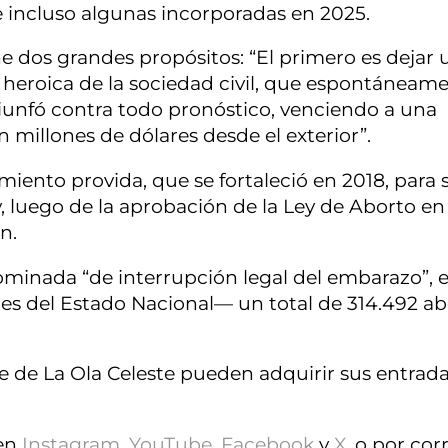
 incluso algunas incorporadas en 2025.
e dos grandes propósitos: “El primero es dejar 
a heroica de la sociedad civil, que espontáneam
riunfó contra todo pronóstico, venciendo a una
millones de dólares desde el exterior”.
imiento provida, que se fortaleció en 2018, para 
, luego de la aprobación de la Ley de Aborto e
n.
nominada “de interrupción legal del embarazo”, 
es del Estado Nacional— un total de 314.492 ab
e de La Ola Celeste pueden adquirir sus entrad
 en
Instagram
,
YouTube
,
Facebook
y
X
, o por cor