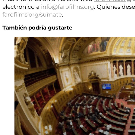
electrónico a
info@farofilms.org
. Quienes dese
farofilms.org/sumate
.
También podría gustarte