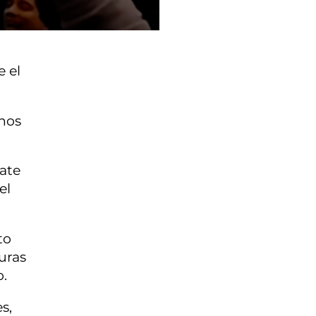
e el
enos
ate
el
to
uras
o.
s,