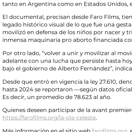
tanto en Argentina como en Estados Unidos, e
El documental, precisan desde Faro Films, tien
legado histórico visual de lo que fue una gest
movilizó en defensa de los niños por nacer y t
inmensa maquinaria pro aborto financiada con 
Por otro lado, “volver a unir y movilizar al mov
adelante con una lucha que persiste hasta hoy
bajo el gobierno de Alberto Fernández”, indica
Desde que entró en vigencia la ley 27.610, de
hasta 2024 se reportaron —según datos oficial
Es decir, un promedio de 78.623 al año.
Quienes deseen participar de la avant premier
https://farofilms.org/la-ola-celeste
.
Más información en el sitio web
farofilms.org
,