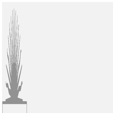
Ir
al
contenido