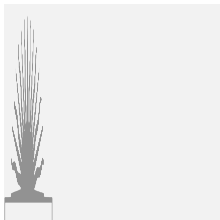
Ir
al
contenido