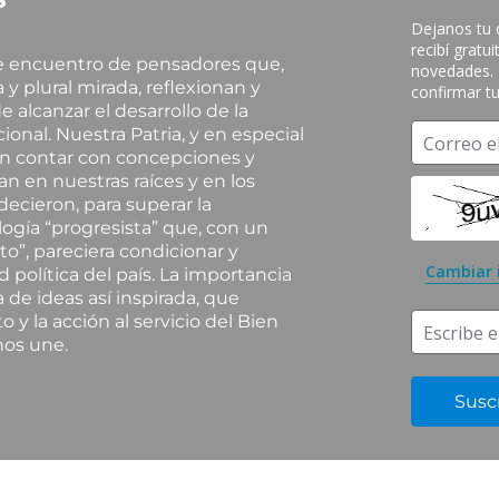
Dejanos tu d
recibí gratu
de encuentro de pensadores que,
novedades. R
y plural mirada, reflexionan y
confirmar tu
e alcanzar el desarrollo de la
ional. Nuestra Patria, y en especial
Correo e
an contar con concepciones y
n en nuestras raíces y en los
ecieron, para superar la
ogía “progresista” que, con un
to”, pareciera condicionar y
Cambiar
d política del país. La importancia
 de ideas así inspirada, que
o y la acción al servicio del Bien
Escribe e
nos une.