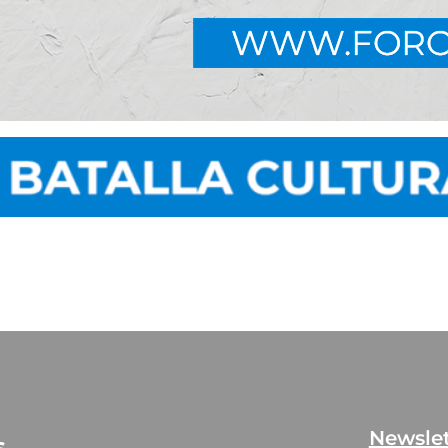
Newslet
s