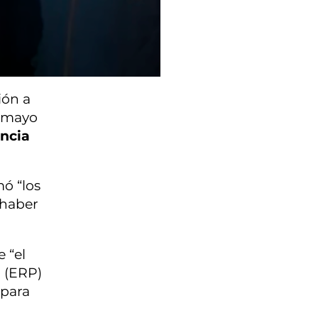
ión a
e mayo
encia
mó “los
 haber
 “el
o (ERP)
 para