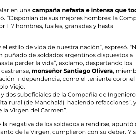
talar en una
campaña nefasta e intensa que to
mó. “Disponían de sus mejores hombres: la Com
117 hombres, fusiles, granadas y hasta
 el estilo de vida de nuestra nación”, expresó. “
un puñado de soldados argentinos dispuestos a
asta perder la vida”, exclamó, despertando los
o castrense,
monseñor Santiago Olivera
, miemb
ación Independencia, como el teniente coronel 
lo Viejo.
 y dos suboficiales de la Compañía de Ingeniero
ta rural (de Manchalá), haciendo refacciones”, 
e la Virgen del Carmen”.
y la negativa de los soldados a rendirse, apuntó
anto de la Virgen, cumplieron con su deber. Y s