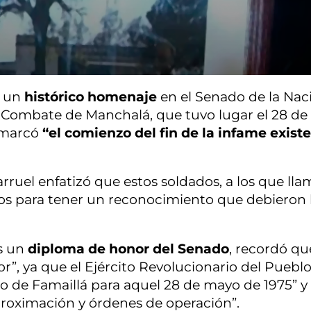
r un
histórico homenaje
en el Senado de la Nac
l Combate de Manchalá, que tuvo lugar el 28 d
e marcó
“el comienzo del fin de la infame exist
rruel enfatizó que estos soldados, a los que lla
ños para tener un reconocimiento que debieron
os un
diploma de honor del Senado
, recordó que
, ya que el Ejército Revolucionario del Puebl
co de Famaillá para aquel 28 de mayo de 1975” y
roximación y órdenes de operación”.