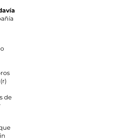
davía
pañía
No
ros
(r)
s de
y
 que
in