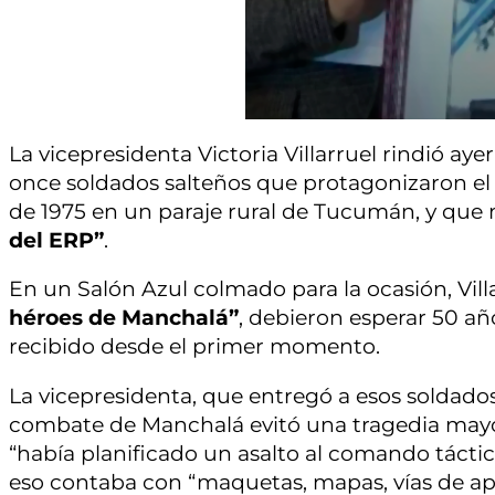
La vicepresidenta Victoria Villarruel rindió aye
once soldados salteños que protagonizaron e
de 1975 en un paraje rural de Tucumán, y qu
del ERP”
.
En un Salón Azul colmado para la ocasión, Villa
héroes de Manchalá”
, debieron esperar 50 a
recibido desde el primer momento.
La vicepresidenta, que entregó a esos soldad
combate de Manchalá evitó una tragedia mayor”
“había planificado un asalto al comando tácti
eso contaba con “maquetas, mapas, vías de ap