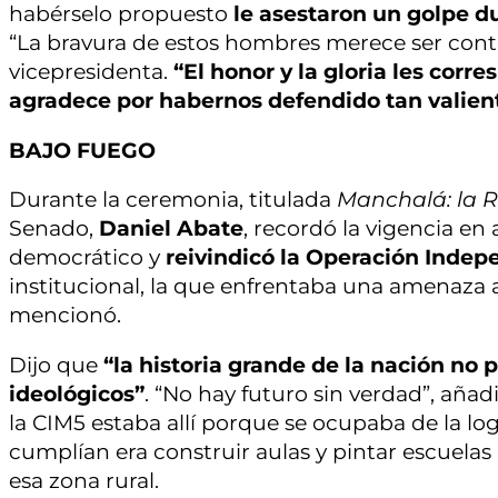
habérselo propuesto
le asestaron un golpe du
“La bravura de estos hombres merece ser cont
vicepresidenta.
“El honor y la gloria les corr
agradece por habernos defendido tan valie
BAJO FUEGO
Durante la ceremonia, titulada
Manchalá: la R
Senado,
Daniel Abate
, recordó la vigencia e
democrático y
reivindicó la Operación Inde
institucional, la que enfrentaba una amenaza 
mencionó.
Dijo que
“la historia grande de la nación no 
ideológicos”
. “No hay futuro sin verdad”, aña
la CIM5 estaba allí porque se ocupaba de la log
cumplían era construir aulas y pintar escuelas
esa zona rural.