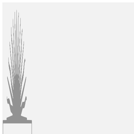
Ir
al
contenido