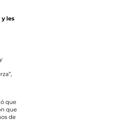
 y les
y
rza”,
dó que
ión que
ños de