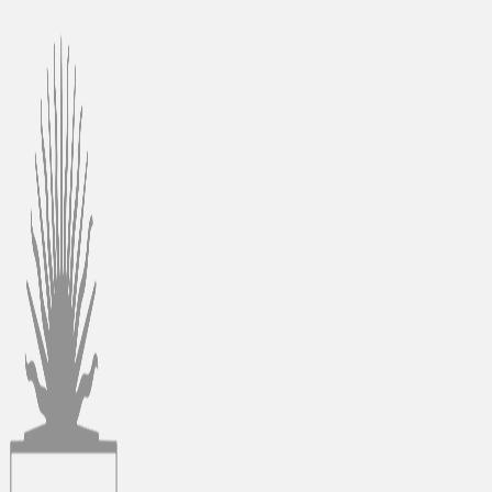
Ir
al
contenido