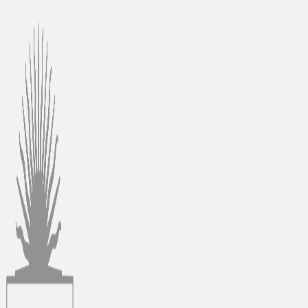
Ir
al
contenido