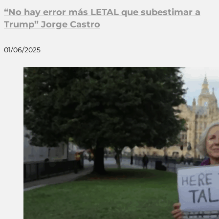
“No hay error más LETAL que subestimar a
Trump” Jorge Castro
01/06/2025