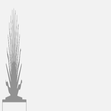
Ir
al
contenido