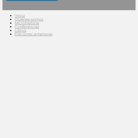
Inicio
Quiénes somos
Microhistoria
Conferencias
Libros
Ediciones anteriores