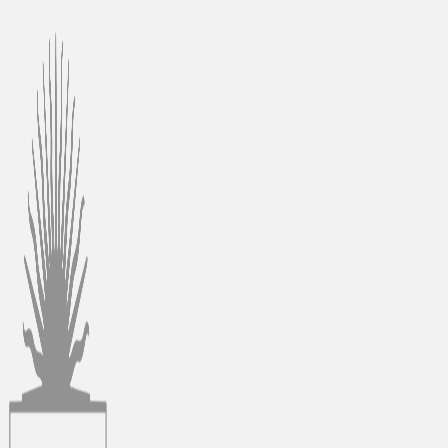
Ir
al
contenido