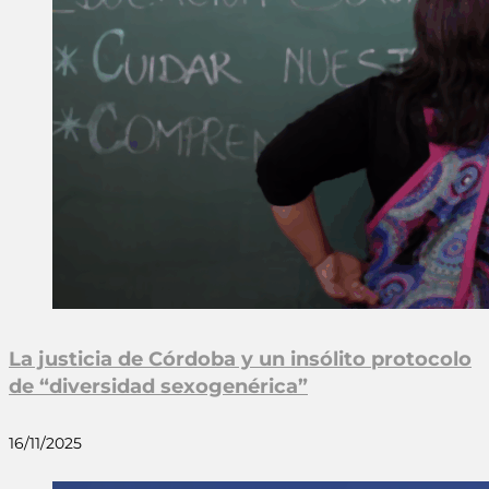
La justicia de Córdoba y un insólito protocolo
de “diversidad sexogenérica”
16/11/2025