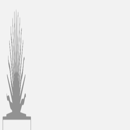
Ir
al
contenido