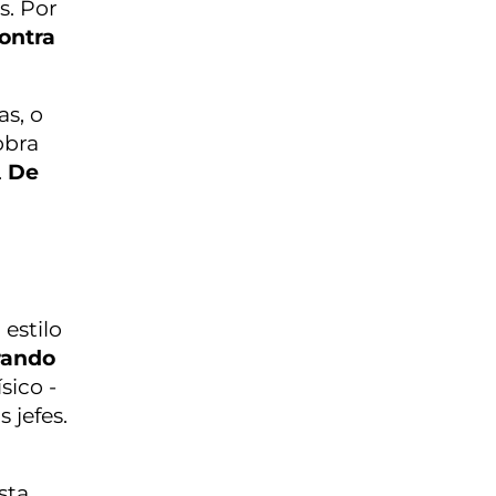
s. Por
ontra
as, o
obra
.
De
estilo
rando
sico -
 jefes.
sta