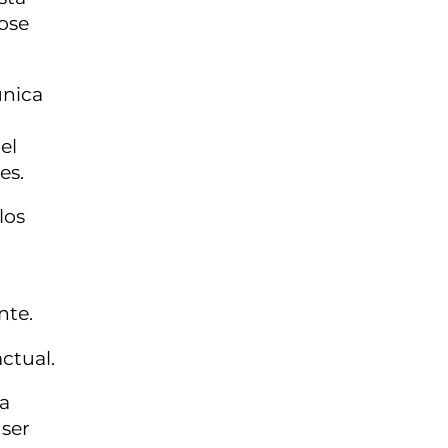
dose
única
el
es.
los
nte.
ctual.
la
 ser