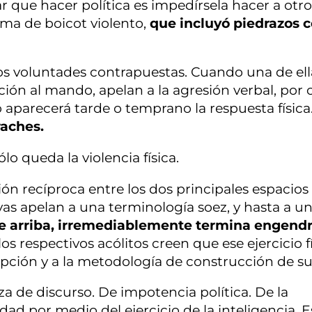
 que hacer política es impedírsela hacer a otro
ima de boicot violento,
que incluyó piedrazos c
os voluntades contrapuestas. Cuando una de ell
ción al mando, apelan a la agresión verbal, por 
o aparecerá tarde o temprano la respuesta física
raches.
lo queda la violencia física.
ón recíproca entre los dos principales espacios
as apelan a una terminología soez, y hasta a un 
e arriba, irremediablemente termina engend
los respectivos acólitos creen que ese ejercicio fí
epción y a la metodología de construcción de sus
za de discurso. De impotencia política. De la
ad por medio del ejercicio de la inteligencia. E