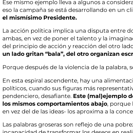
Ese mismo ejemplo lleva a algunos a considerar
eso la campaña se está desarrollando en un cl
el mismísimo Presidente.
La acción política implica una disputa entre d
ambas, en vez de poner el talento y la imagina
del principio de acción y reacción del otro lad
un lado gritan “bala”, del otro organizan esc
Porque después de la violencia de la palabra, só
En esta espiral ascendente, hay una alimentaci
políticos, cuando sus figuras más representativ
pendenciero, desafiante.
Este (mal)ejemplo d
los mismos comportamientos abajo
, porque 
en vez del de las ideas- los aproxima a la conc
Las palabras groseras son reflejo de una pobre
incapacidad de transformar los deseos en realid