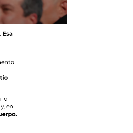
.
Esa
mento
tio
 no
y, en
uerpo.