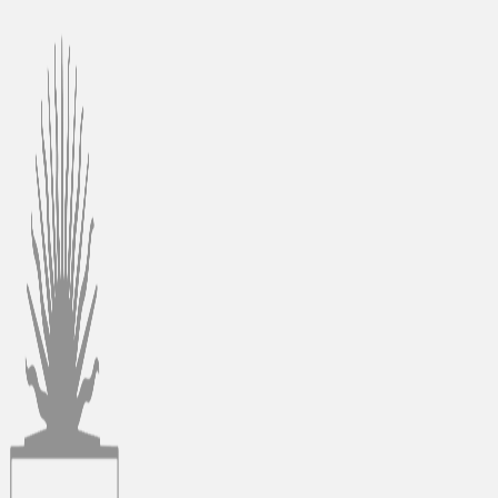
Ir
al
contenido