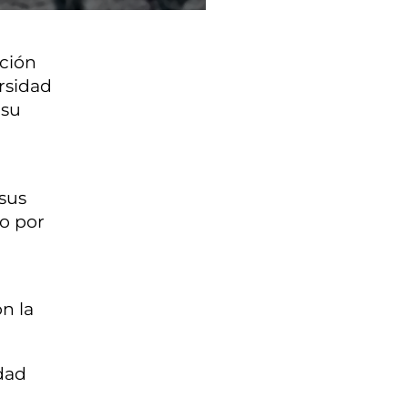
ación
rsidad
 su
sus
mo por
n la
dad