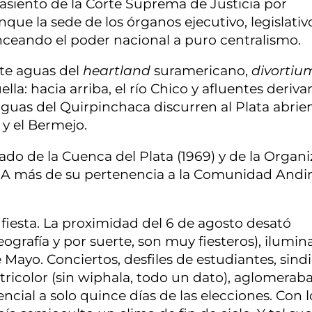
, asiento de la Corte Suprema de Justicia por
que la sede de los órganos ejecutivo, legislativ
anceando el poder nacional a puro centralismo.
rte aguas del
heartland
suramericano,
divortiu
lla: hacia arriba, el río Chico y afluentes deriva
aguas del Quirpinchaca discurren al Plata abrie
 y el Bermejo.
atado de la Cuenca del Plata (1969) y de la Organ
. A más de su pertenencia a la Comunidad Andi
fiesta. La proximidad del 6 de agosto desató
geografía y por suerte, son muy fiesteros), ilumi
 Mayo. Conciertos, desfiles de estudiantes, sindi
tricolor (sin wiphala, todo un dato), aglomeraba
cial a solo quince días de las elecciones. Con l