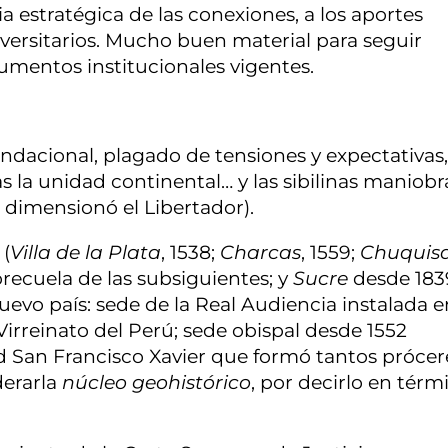
 estratégica de las conexiones, a los aportes
versitarios. Mucho buen material para seguir
umentos institucionales vigentes.
ndacional, plagado de tensiones y expectativas
 la unidad continental… y las sibilinas maniobr
 dimensionó el Libertador).
 (
Villa de la Plata
, 1538;
Charcas
, 1559;
Chuquis
recuela de las subsiguientes; y
Sucre
desde 1839
uevo país: sede de la Real Audiencia instalada e
Virreinato del Perú; sede obispal desde 1552
ad San Francisco Xavier que formó tantos prócer
derarla
núcleo geohistórico
, por decirlo en térm