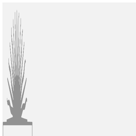
Ir
al
contenido