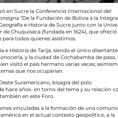
izó en Sucre la
Conferencia Internacional del
consigna “De la Fundación de Bolivia a la Integr
eografía e Historia de Sucre junto con la Unive
er de Chuquisaca (fundada en 1624), que ofreció
 para todos quienes asistimos.
 e Historia de Tarija, siendo el único disertante
conocerla, y la ciudad de Cochabamba de paso, 
ien visitó el país hermano varias veces; asimis
y temas que nos ocuparían.
 Oeste Suramericano, bisagra del polo
e hace años- en torno del tema y su relación co
también en este Foro.
iones vinculadas a la formación de una comuni
ramérica en el actual contexto geopolítico, a la