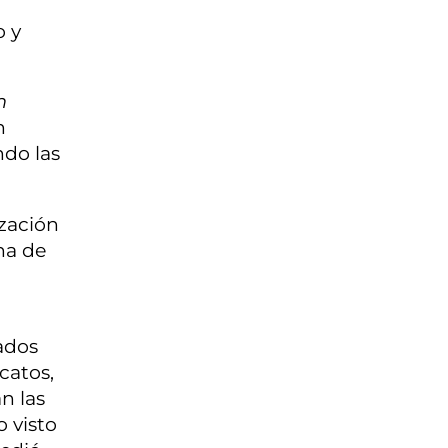
o y
m
n
ndo las
ización
na de
nados
catos,
n las
o visto