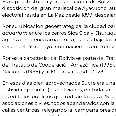
Es capital histórica y constitucional de Bolivia
disposición del gran mariscal de Ayacucho, aun
electoral resida en La Paz desde 1899, desbal
Por su ubicación geoestratégica, la ciudad pa
aquarium
entre los cerros Sica Sica y Churuque
aguas a la cuenca amazónica; hacia abajo las 
venas del Pilcomayo -con nacientes en Potosí-
Por esta característica, Bolivia es parte del Tr
del Tratado de Cooperación Amazónica (1995)
Naciones (1969) y al Mercosur desde 2023.
En esos días bien aprovechados Sucre era una 
festividad popular (los bolivianos, en toda su 
los edificios públicos que rodean la plaza 25 de
asociaciones civiles, todos abanderados con la 
calles céntricas, relegando la campaña presiden