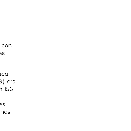
, con
as
aca
,
), era
n 1561
es
inos