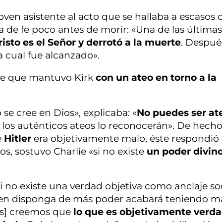
 joven asistente al acto que se hallaba a escasos 
a de fe poco antes de morir: «Una de las última
risto es el Señor y derrotó a la muerte
. Despué
a cual fue alcanzado».
te que mantuvo Kirk
con un ateo en torno a la
 se cree en Dios», explicaba: «
No puedes ser at
y los auténticos ateos lo reconocerán». De hecho
e
Hitler
era objetivamente malo, éste respondió
s, sostuvo Charlie «si no existe
un poder divino
i no existe una verdad objetiva como anclaje soc
uien disponga de más poder acabará teniendo m
nos] creemos que
lo que es objetivamente verda