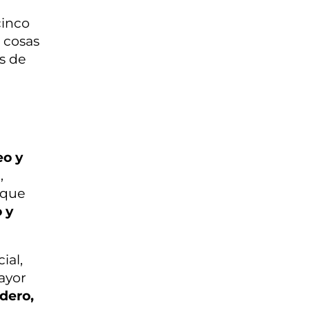
cinco
s cosas
s de
eo y
,
 que
 y
ial,
ayor
dero,