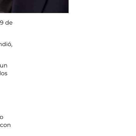
29 de
ndió,
 un
los
mo
 con