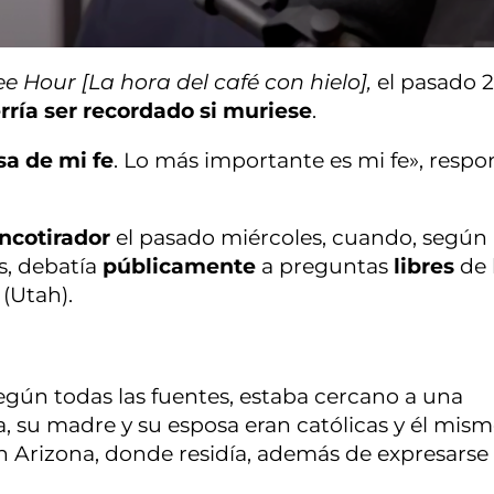
ee Hour [La hora del café con hielo],
el pasado 
ría ser recordado si muriese
.
sa de mi fe
. Lo más importante es mi fe», respo
ancotirador
el pasado miércoles, cuando, según
s, debatía
públicamente
a preguntas
libres
de 
 (Utah).
egún todas las fuentes, estaba cercano a una
a, su madre y su esposa eran católicas y él mis
en Arizona, donde residía, además de expresarse