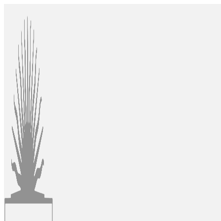
Ir
al
contenido