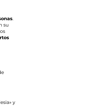
rsonas
.
n su
dos
rtos
de
esia» y