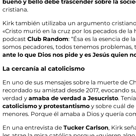
bueno y bello debe trascender sobre la soci
cristiana.
Kirk también utilizaba un argumento cristiano
«Cristo murió en la cruz por los pecados de la
podcast
Club Random
: “Ésa es la esencia de
somos pecadores, todos tenemos problemas, 
ante lo que Dios nos pide y es Jesús quien 
La cercanía al catolicismo
En uno de sus mensajes sobre la muerte de Cha
recordado su amistad desde 2017, evocando sus
verdad y
amaba de verdad a Jesucristo
. Tení
catolicismo y protestantismo
y sobre cuál de 
menores. Porque él amaba a Dios y quería co
En una entrevista de
Tucker Carlson
, Kirk se
les atrae la misa católica porque «quieren algo