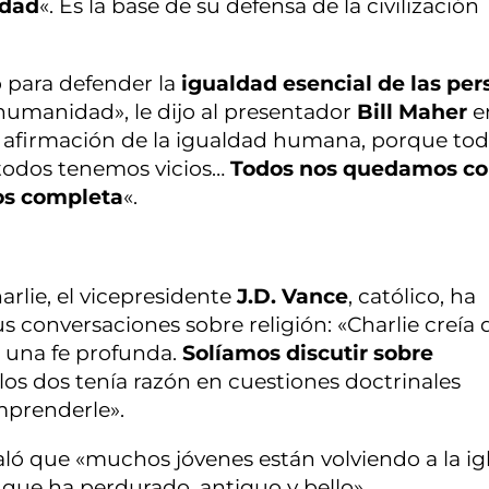
edad
«. Es la base de su defensa de la civilización
 para defender la
igualdad esencial de las pe
 humanidad», le dijo al presentador
Bill Maher
e
 la afirmación de la igualdad humana, porque to
todos tenemos vicios…
Todos nos quedamos co
nos completa
«.
rlie, el vicepresidente
J.D. Vance
, católico, ha
 conversaciones sobre religión: «Charlie creía 
a una fe profunda.
Solíamos discutir sobre
los dos tenía razón en cuestiones doctrinales
mprenderle».
ñaló que «muchos jóvenes están volviendo a la igl
 que ha perdurado, antiguo y bello».