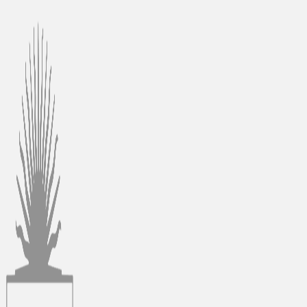
Ir
al
contenido