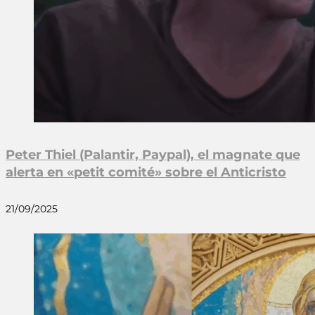
Peter Thiel (Palantir, Paypal), el magnate que
alerta en «petit comité» sobre el Anticristo
21/09/2025