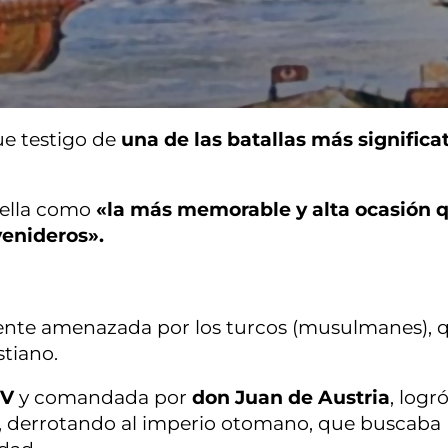
ue testigo de
una de las batallas más significa
 ella como
«la más memorable y alta ocasión 
venideros».
emente amenazada por los turcos (musulmanes), 
tiano.
 V
y comandada por
don Juan de Austria
, logr
nto, derrotando al imperio otomano, que buscaba