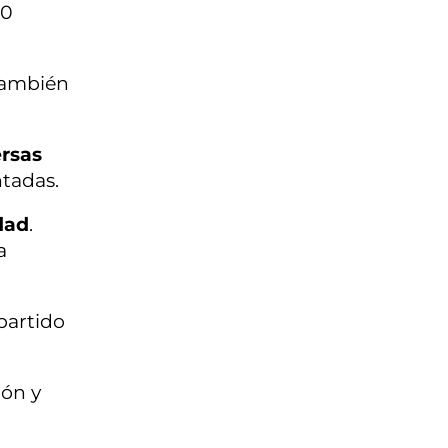
00
 también
ersas
tadas.
dad
.
a
mpartido
ión y