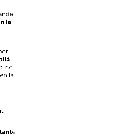
rande
n la
por
allá
o, no
en la
ga
stant
e.