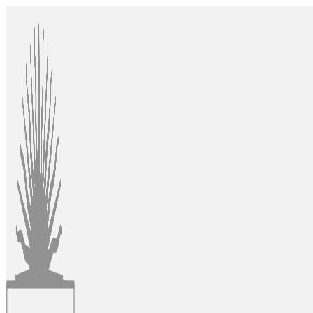
Ir
al
contenido