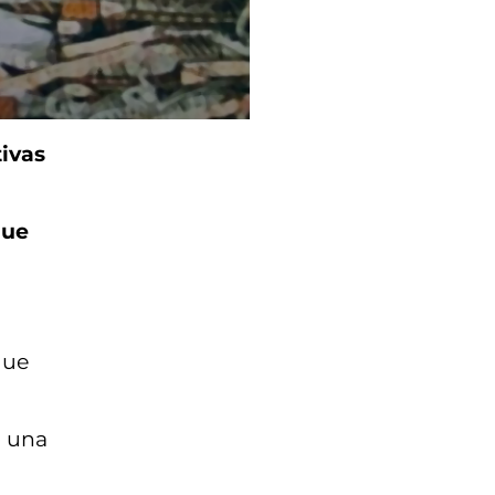
tivas
que
que
ó una