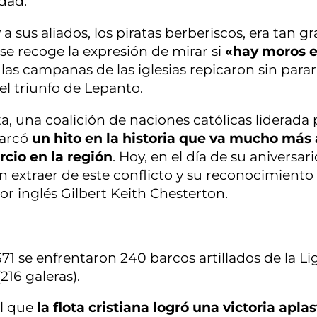
ndad.
sus aliados, los piratas berberiscos, era tan g
se recoge la expresión de mirar si
«hay moros e
e las campanas de las iglesias repicaron sin parar
l triunfo de Lepanto.
ta, una coalición de naciones católicas liderada 
marcó
un hito en la historia que va mucho más 
rcio en la región
. Hoy, en el día de su aniversari
extraer de este conflicto y su reconocimiento 
tor inglés Gilbert Keith Chesterton.
71 se enfrentaron 240 barcos artillados de la Li
216 galeras).
l que
la flota cristiana logró una victoria apla