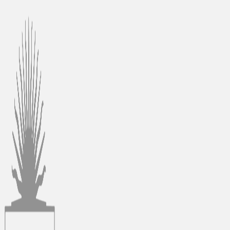
Ir
al
contenido