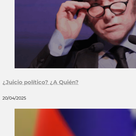
¿Juicio político? ¿A Quién?
20/04/2025