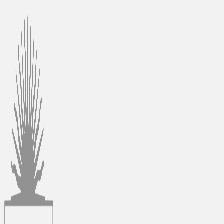
Ir
al
contenido