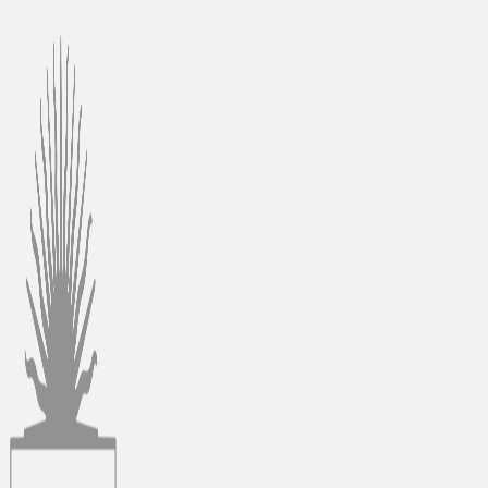
Ir
al
contenido