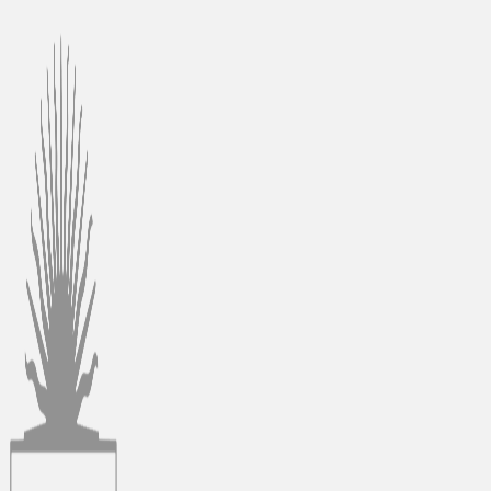
Ir
al
contenido