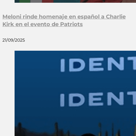
Meloni rinde homenaje en español a Charlie
Kirk en el evento de Patriots
21/09/2025