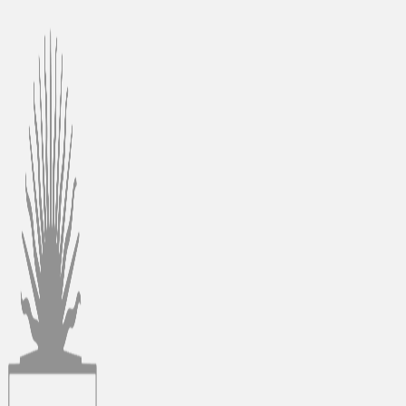
Ir
al
contenido