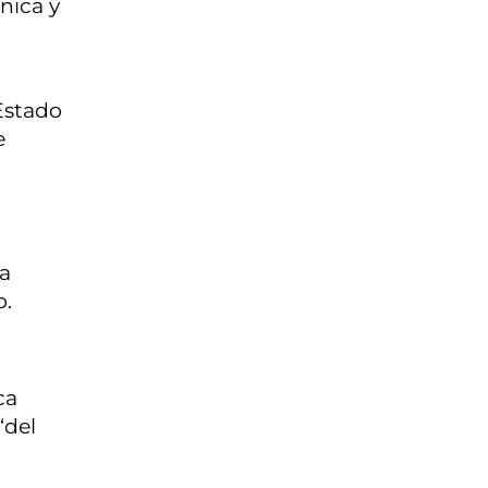
nica y
Estado
e
la
o.
ca
‘del
.