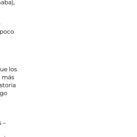
naba),
e
 poco
ue los
, más
storia
ago
s –