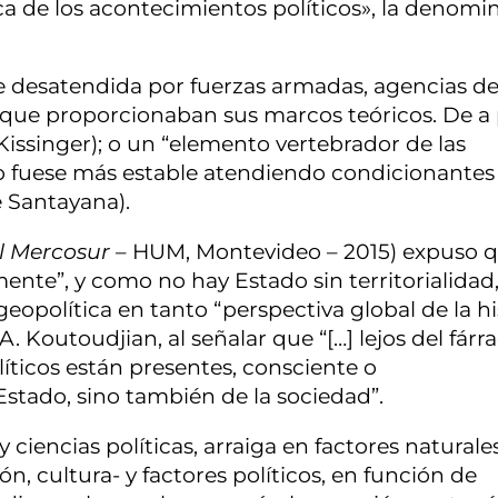
ca de los acontecimientos políticos», la denomi
e desatendida por fuerzas armadas, agencias d
s que proporcionaban sus marcos teóricos. De a
issinger); o un “elemento vertebrador de las
o fuese más estable atendiendo condicionantes
e Santayana).
el Mercosur
– HUM, Montevideo – 2015) expuso q
nte”, y como no hay Estado sin territorialidad
geopolítica en tanto “perspectiva global de la hi
. Koutoudjian, al señalar que “[…] lejos del fárr
líticos están presentes, consciente o
Estado, sino también de la sociedad”.
y ciencias políticas, arraiga en factores naturale
ón, cultura- y factores políticos, en función de