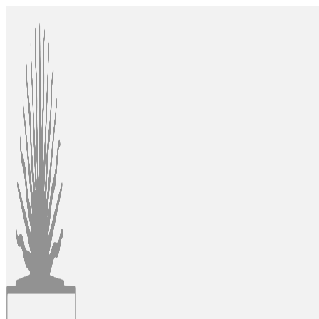
Ir
al
contenido