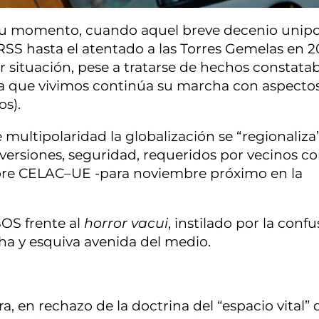
 su momento, cuando aquel breve decenio unipo
SS hasta el atentado a las Torres Gemelas en 2
er situación, pese a tratarse de hechos constata
n la que vivimos continúa su marcha con aspecto
os).
multipolaridad la globalización se “regionaliza
nversiones, seguridad, requeridos por vecinos c
mbre CELAC–UE -para noviembre próximo en la
SOS frente al
horror vacui
, instilado por la confu
cha y esquiva avenida del medio.
a, en rechazo de la doctrina del “espacio vital” 