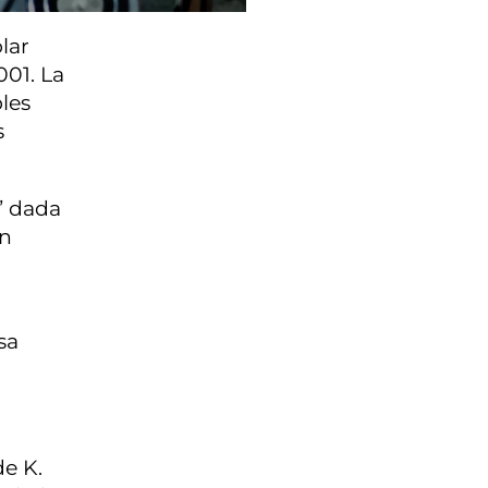
lar
001. La
bles
s
” dada
on
sa
de K.