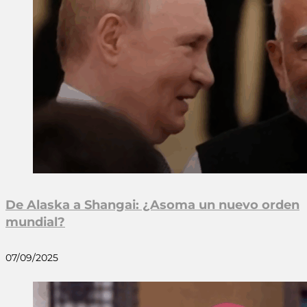
De Alaska a Shangai: ¿Asoma un nuevo orden
mundial?
07/09/2025