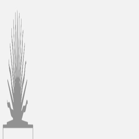
Ir
al
contenido