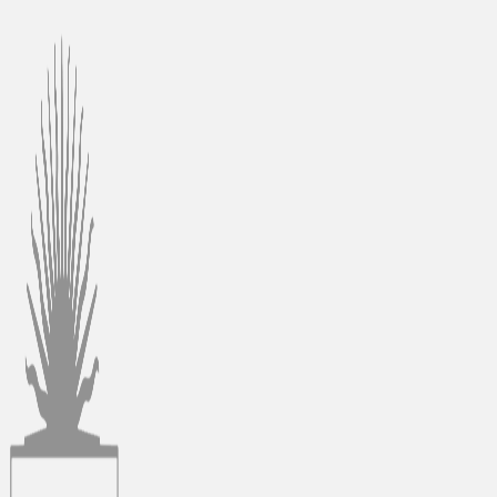
Ir
al
contenido