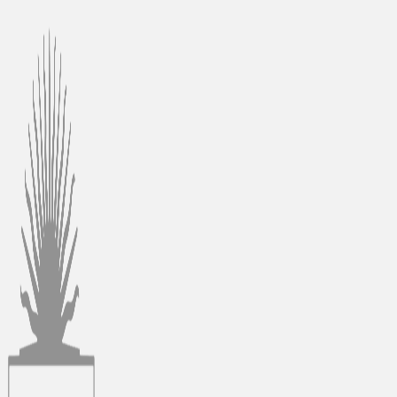
Ir
al
contenido