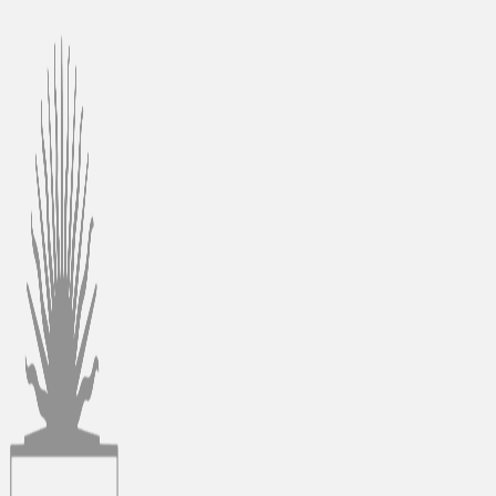
Ir
al
contenido