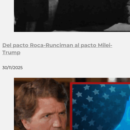
Del pacto Roca-Runciman al pacto Milei-
Trump
30/11/2025