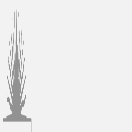
Ir
al
contenido