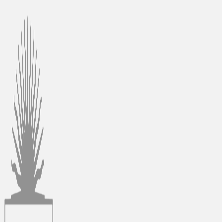
Ir
al
contenido