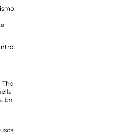
mismo
se
ontró
a The
ella
e. En
busca