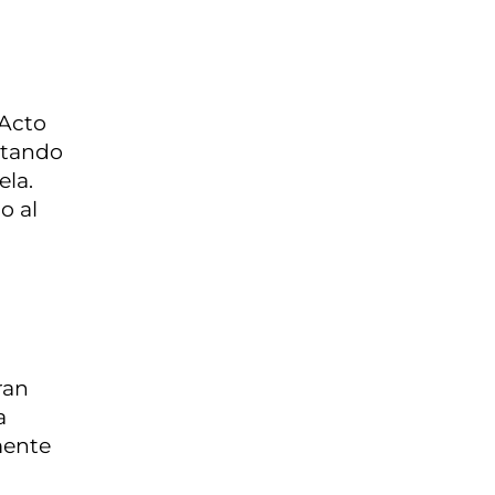
 Acto
ntando
ela.
o al
ran
a
mente