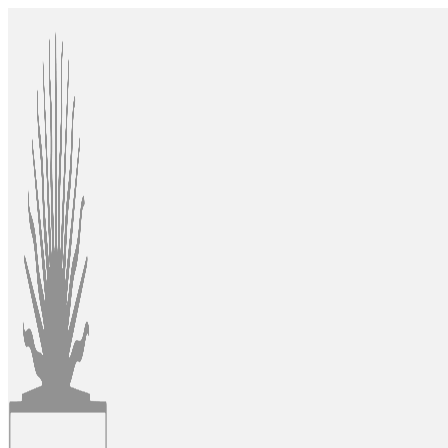
Ir
al
contenido