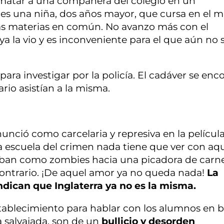
 matar a una compañera del colegio en un
 es una niña, dos años mayor, que cursa en el 
s materias en común. No avanzo más con el
ya la vio y es inconveniente para el que aún no 
para investigar por la policía. El cadáver se enc
rio asistían a la misma.
nunció como carcelaria y represiva en la películ
La escuela del crimen nada tiene que ver con aqu
aban como zombies hacia una picadora de carn
contrario. ¡De aquel amor ya no queda nada!
La
indican que Inglaterra ya no es la misma.
 establecimiento para hablar con los alumnos en 
a salvajada, son de un
bullicio y desorden