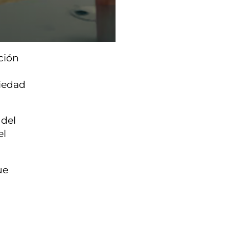
ción
ciedad
 del
el
ue