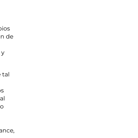
pios
ón de
 y
 tal
os
al
mo
ance,