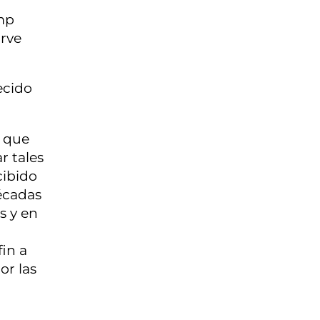
ump
irve
ecido
l que
r tales
cibido
écadas
s y en
fin a
or las