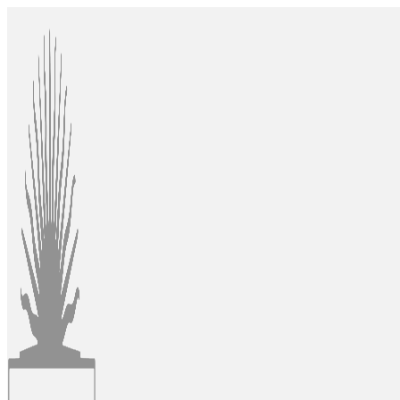
Ir
al
contenido