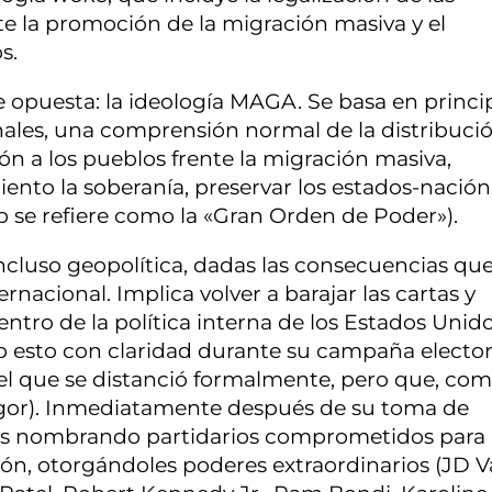
te la promoción de la migración masiva y el
s.
puesta: la ideología MAGA. Se basa en princi
ales, una comprensión normal de la distribuci
n a los pueblos frente la migración masiva,
iento la soberanía, preservar los estados-nación
se refiere como la «Gran Orden de Poder»).
ncluso geopolítica, dadas las consecuencias que
rnacional. Implica volver a barajar las cartas y
entro de la política interna de los Estados Unid
o esto con claridad durante su campaña elector
del que se distanció formalmente, pero que, co
gor). Inmediatamente después de su toma de
es nombrando partidarios comprometidos para
ón, otorgándoles poderes extraordinarios (JD V