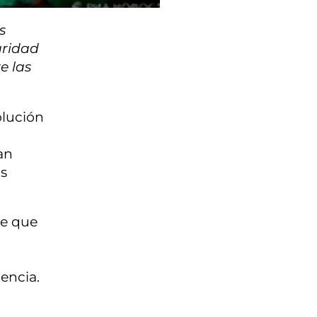
s
aridad
e las
olución
an
as
te que
gencia.