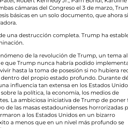
Patel, Robert Kennedy Jr., Pam Bondi, Karoline
a ambas cámaras del Congreso el 3 de marzo, Tr
esis básicas en un solo documento, que ahora s
adora.
o de una destrucción completa. Trump ha establ
minación.
 fenómeno de la revolución de Trump, un tema a
s de que Trump nunca habría podido implementa
vivir hasta la toma de posesión si no hubiera re
 dentro del propio estado profundo. Durante d
 una influencia tan extensa en los Estados Unido
sobre la política, la economía, los medios de
rtes. La ambiciosa iniciativa de Trump de poner 
tivo de las masas estadounidenses horrorizadas p
sformaron a los Estados Unidos en un bizarro
éxito a menos que en un nivel más profundo se