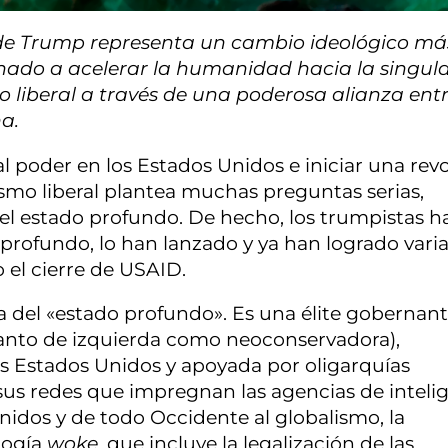
de Trump representa un cambio ideológico má
inado a acelerar la humanidad hacia la singul
 liberal a través de una poderosa alianza entr
a.
 poder en los Estados Unidos e iniciar una rev
smo liberal plantea muchas preguntas serias,
el estado profundo. De hecho, los trumpistas h
 profundo, lo han lanzado y ya han logrado vari
o el cierre de USAID.
a del «estado profundo». Es una élite gobernan
(tanto de izquierda como neoconservadora),
s Estados Unidos y apoyada por oligarquías
n sus redes que impregnan las agencias de inteli
Unidos y de todo Occidente al globalismo, la
ología
woke
, que incluye la legalización de las