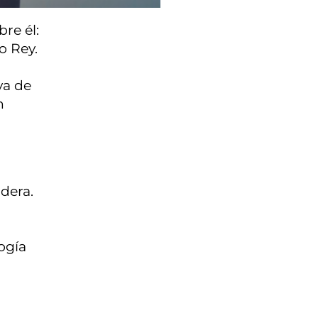
bre él:
o Rey.
va de
n
adera.
logía