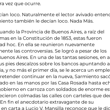
ra vez que ocurre.
ían loco. Naturalmente el lector avivado enten
iento también le decían loco. Nada Más.
uando la Provincia de Buenos Aires, a raíz del
mas en la Constitución de 1853, estas fueron
ad hoc. En ella se reunieron nuevamente
ente las controversias. Se logró a pesar de los
enos Aires. En una de las tantas sesiones, en a
 sus pies descalzos sobre los bancos apuntando a
ia, y no más el primer día, se le acerca un empl
 pretender continuar en la nueva, Sarmiento sac
zado en las manos por las Casa Rosada hasta ech
e gobierno en carroza con soldados de enorme es
ecieron colmadas las calles con carteles que de
 En fin el anecdotario extravagante de su
n carta a Lucio V. Mansilla reconoce que le di