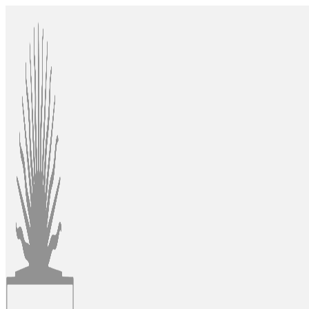
Ir
al
contenido