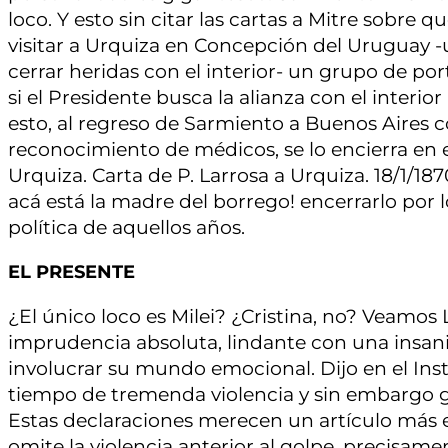
loco. Y esto sin citar las cartas a Mitre sobre 
visitar a Urquiza en Concepción del Uruguay 
cerrar heridas con el interior- un grupo de p
si el Presidente busca la alianza con el interi
esto, al regreso de Sarmiento a Buenos Aires co
reconocimiento de médicos, se lo encierra en 
Urquiza. Carta de P. Larrosa a Urquiza. 18/1/18
acá está la madre del borrego! encerrarlo por 
política de aquellos años.
EL PRESENTE
¿El único loco es Milei? ¿Cristina, no? Veamos
imprudencia absoluta, lindante con una insania 
involucrar su mundo emocional. Dijo en el Ins
tiempo de tremenda violencia y sin embargo g
Estas declaraciones merecen un artículo más e
omite la violencia anterior al golpe, precisame