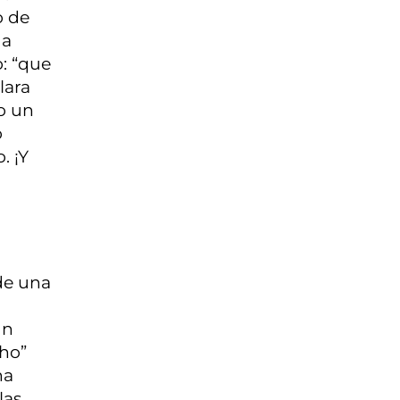
o de
 a
: “que
lara
io un
o
. ¡Y
de una
un
cho”
na
las