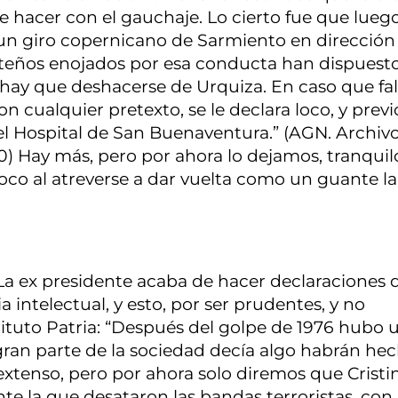
que hacer con el gauchaje. Lo cierto fue que lueg
-un giro copernicano de Sarmiento en dirección
orteños enojados por esa conducta han dispuesto
or hay que deshacerse de Urquiza. En caso que fal
n cualquier pretexto, se le declara loco, y prev
el Hospital de San Buenaventura.” (AGN. Archiv
70) Hay más, pero por ahora lo dejamos, tranquilo
loco al atreverse a dar vuelta como un guante la
 La ex presidente acaba de hacer declaraciones 
intelectual, y esto, por ser prudentes, y no
tituto Patria: “Después del golpe de 1976 hubo 
ran parte de la sociedad decía algo habrán he
xtenso, pero por ahora solo diremos que Cristi
nte la que desataron las bandas terroristas, con 