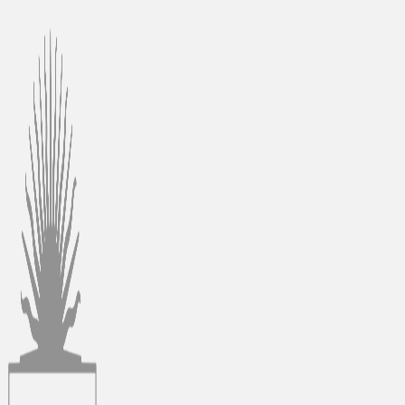
Ir
al
contenido