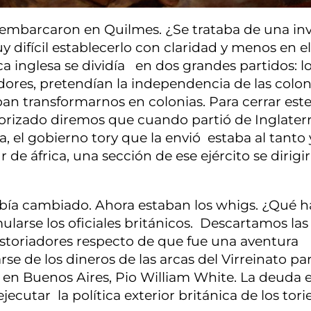
desembarcaron en Quilmes. ¿Se trataba de una in
difícil establecerlo con claridad y menos en el
 inglesa se dividía en dos grandes partidos: l
vadores, pretendían la independencia de las colon
ban transformarnos en colonias. Para cerrar est
orizado diremos que cuando partió de Inglaterr
a, el gobierno tory que la envió estaba al tanto 
e áfrica, una sección de ese ejército se dirigir
abía cambiado. Ahora estaban los whigs. ¿Qué h
arse los oficiales británicos. Descartamos las
historiadores respecto de que fue una aventura
se de los dineros de las arcas del Virreinato pa
 en Buenos Aires, Pio William White. La deuda e
ecutar la política exterior británica de los tori