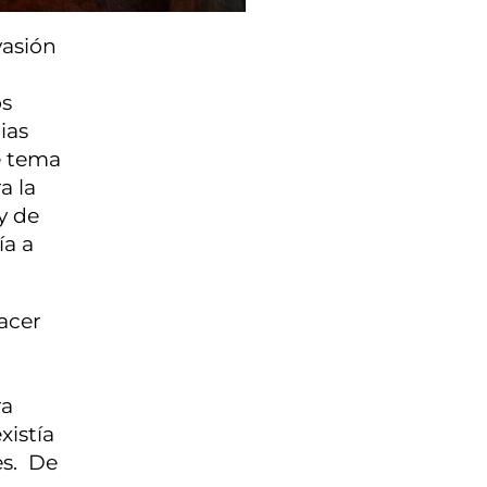
vasión
os
ias
e tema
a la
y de
ía a
acer
ra
xistía
es. De