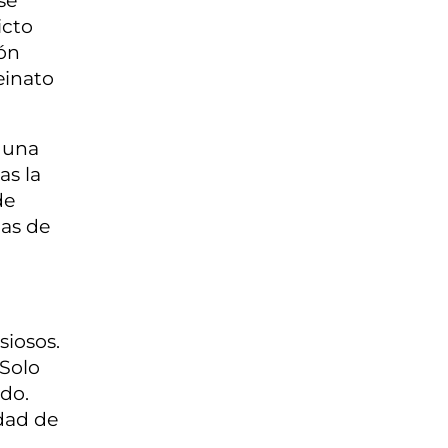
se
icto
ión
einato
 una
as la
de
las de
siosos.
 Solo
ado.
idad de