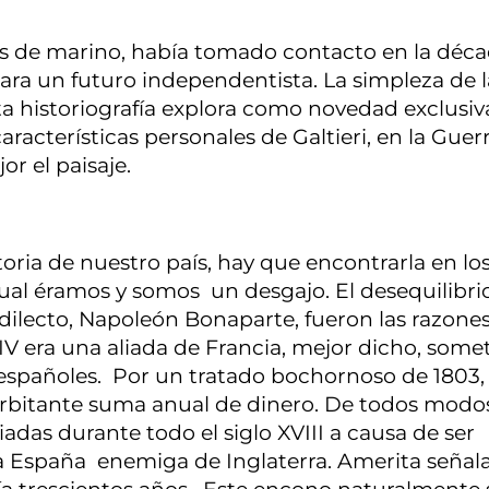
s de marino, había tomado contacto en la déc
ra un futuro independentista. La simpleza de l
a historiografía explora como novedad exclusiv
aracterísticas personales de Galtieri, en la Guer
or el paisaje.
toria de nuestro país, hay que encontrarla en lo
cual éramos y somos un desgajo. El desequilibri
dilecto, Napoleón Bonaparte, fueron las razones
IV era una aliada de Francia, mejor dicho, some
españoles. Por un tratado bochornoso de 1803,
xorbitante suma anual de dinero. De todos modo
adas durante todo el siglo XVIII a causa de ser
 a España enemiga de Inglaterra. Amerita señal