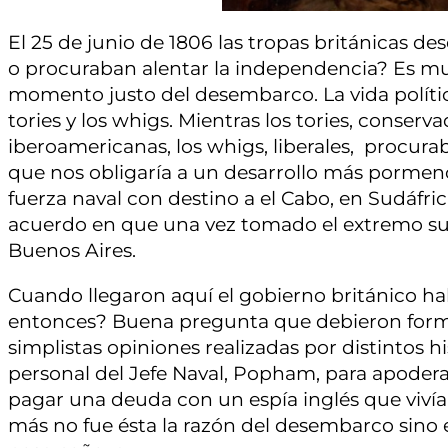
El 25 de junio de 1806 las tropas británicas 
o procuraban alentar la independencia? Es muy 
momento justo del desembarco. La vida política
tories y los whigs. Mientras los tories, conser
iberoamericanas, los whigs, liberales, procura
que nos obligaría a un desarrollo más pormen
fuerza naval con destino a el Cabo, en Sudáfric
acuerdo en que una vez tomado el extremo sur d
Buenos Aires.
Cuando llegaron aquí el gobierno británico h
entonces? Buena pregunta que debieron formul
simplistas opiniones realizadas por distintos 
personal del Jefe Naval, Popham, para apoderar
pagar una deuda con un espía inglés que vivía
más no fue ésta la razón del desembarco sino ej