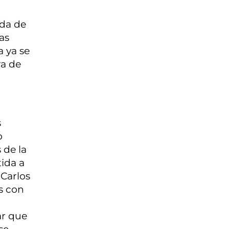
ada de
as
a ya se
ra de
s
o
 de la
tida a
 Carlos
s con
ar que