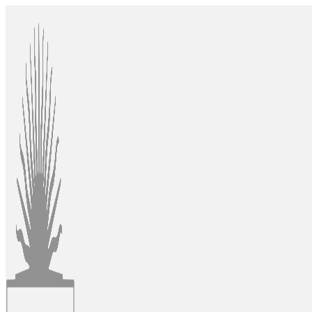
Ir
al
contenido