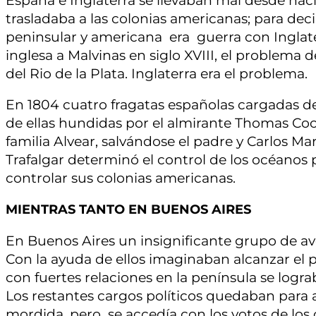
España e Inglaterra se llevaban mal desde hac
trasladaba a las colonias americanas; para dec
peninsular y americana era guerra con Inglater
inglesa a Malvinas en siglo XVIII, el problema 
del Rio de la Plata. Inglaterra era el problema.
En 1804 cuatro fragatas españolas cargadas de
de ellas hundidas por el almirante Thomas Coc
familia Alvear, salvándose el padre y Carlos Ma
Trafalgar determinó el control de los océanos p
controlar sus colonias americanas.
MIENTRAS TANTO EN BUENOS AIRES
En Buenos Aires un insignificante grupo de av
Con la ayuda de ellos imaginaban alcanzar el p
con fuertes relaciones en la península se logra
Los restantes cargos políticos quedaban para a
mordida, pero se accedía con los votos de los