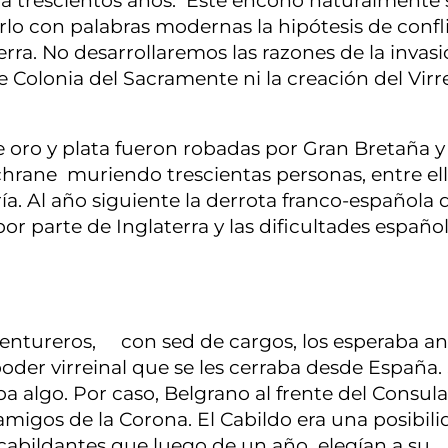
ía trescientos años. Este encono naturalmente 
irlo con palabras modernas la hipótesis de confl
ra. No desarrollaremos las razones de la invas
de Colonia del Sacramente ni la creación del Virr
 oro y plata fueron robadas por Gran Bretaña y
hrane muriendo trescientas personas, entre ell
ría. Al año siguiente la derrota franco-española 
or parte de Inglaterra y las dificultades españo
entureros, con sed de cargos, los esperaba an
oder virreinal que se les cerraba desde España.
ba algo. Por caso, Belgrano al frente del Consul
migos de la Corona. El Cabildo era una posibil
 cabildantes que luego de un año elegían a su