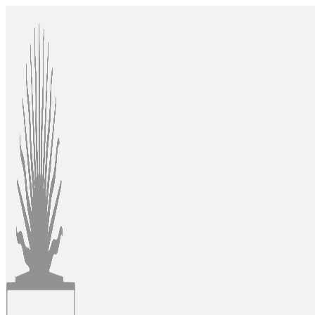
Ir
al
contenido