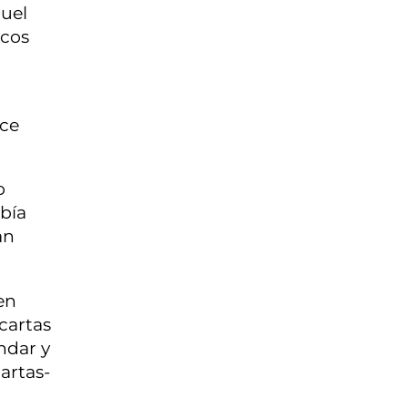
quel
ocos
ice
o
abía
an
en
 cartas
ndar y
artas-