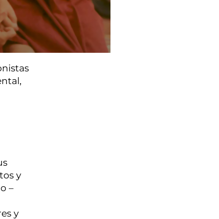
nistas
ntal,
us
tos y
o –
es y