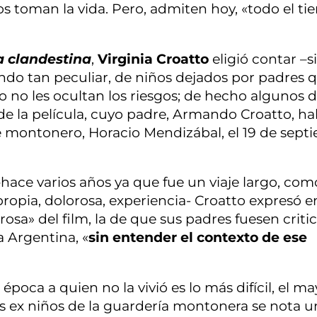
os toman la vida. Pero, admiten hoy, «todo el t
a clandestina
,
Virginia Croatto
eligió contar –s
undo tan peculiar, de niños dejados por padres 
o no les ocultan los riesgos; de hecho algunos d
de la película, cuyo padre, Armando Croatto, ha
e montonero, Horacio Mendizábal, el 19 de sept
ce varios años ya que fue un viaje largo, com
ropia, dolorosa, experiencia- Croatto expresó e
rosa» del film, la de que sus padres fuesen criti
a Argentina, «
sin entender el contexto de ese
poca a quien no la vivió es lo más difícil, el ma
os ex niños de la guardería montonera se nota u