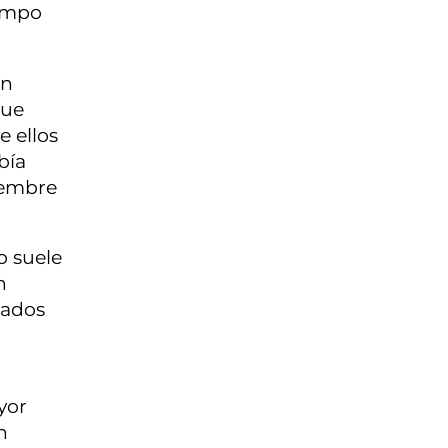
iempo
in
que
e ellos
bía
iembre
o suele
n
cados
yor
n