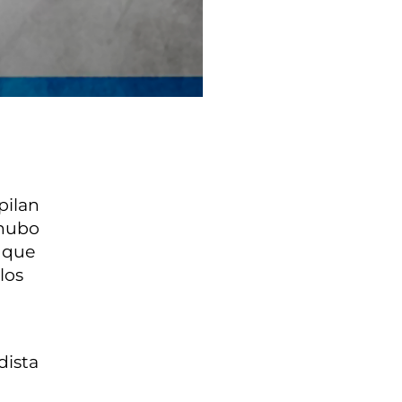
pilan
 hubo
d que
los
dista