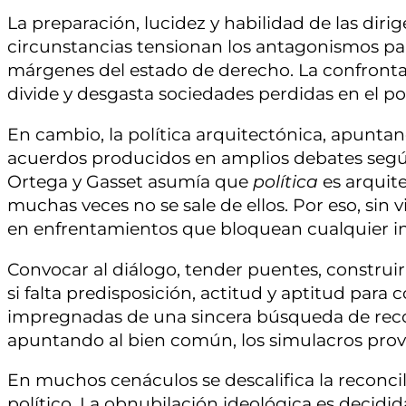
La preparación, lucidez y habilidad de las diri
circunstancias tensionan los antagonismos p
márgenes del estado de derecho. La confronta
divide y desgasta sociedades perdidas en el po
En cambio, la política arquitectónica, apuntan
acuerdos producidos en amplios debates según l
Ortega y Gasset asumía que
política
es arquit
muchas veces no se sale de ellos. Por eso, sin v
en enfrentamientos que bloquean cualquier in
Convocar al diálogo, tender puentes, construir
si falta predisposición, actitud y aptitud para 
impregnadas de una sincera búsqueda de recon
apuntando al bien común, los simulacros prov
En muchos cenáculos se descalifica la reconci
político. La obnubilación ideológica es decidi