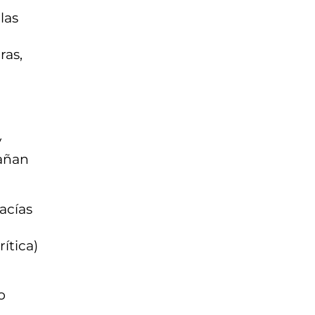
las
ras,
y
rañan
acías
ítica)
o