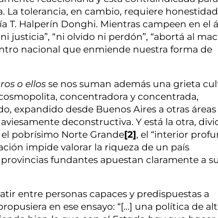
 La tolerancia, en cambio, requiere honestidad
diría T. Halperín Donghi. Mientras campeen en el
i justicia”, “ni olvido ni perdón”, “abortá al mac
entro nacional que enmiende nuestra forma de
ros o ellos
se nos suman además una grieta cult
 cosmopolita, concentradora y concentrada,
o, expandido desde Buenos Aires a otras áreas
iesamente deconstructiva. Y está la otra, divi
y el pobrísimo Norte Grande
[2]
, el “interior prof
ación impide valorar la riqueza de un país
s provincias fundantes apuestan claramente a s
atir entre personas capaces y predispuestas a
ropusiera en ese ensayo: “[…] una política de al