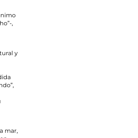
 ánimo
ho”-,
ural y
dida
undo”,
u
ta mar,