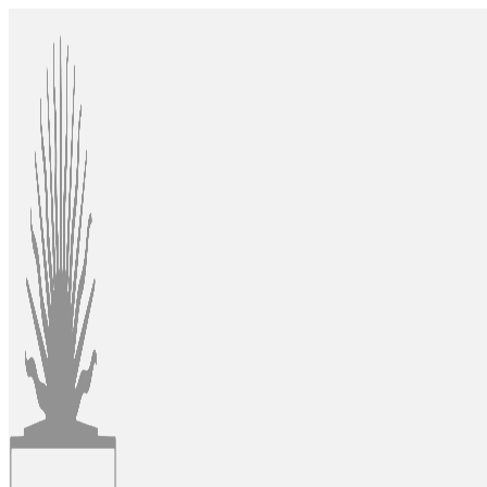
Ir
al
contenido