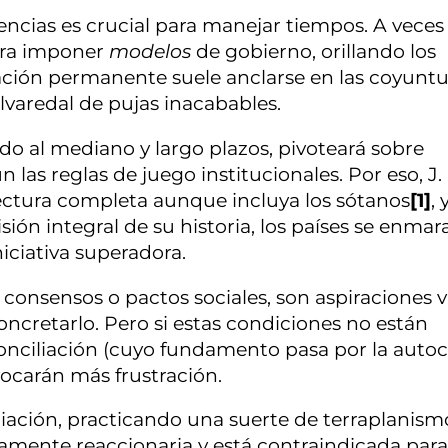
gencias es crucial para manejar tiempos. A veces 
ara imponer
modelos
de gobierno, orillando los
ción permanente suele anclarse en las coyuntu
lvaredal de pujas inacabables.
do al mediano y largo plazos, pivoteará sobre
as reglas de juego institucionales. Por eso, J.
ectura completa aunque incluya los sótanos
[1]
, 
isión integral de su historia, los países se enma
iciativa superadora.
 consensos o pactos sociales, son aspiraciones v
concretarlo. Pero si estas condiciones no están
ciliación (cuyo fundamento pasa por la autocr
ocarán más frustración.
liación, practicando una suerte de terraplanism
damente reaccionaria y está contraindicada para