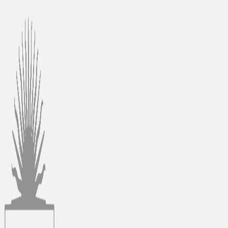
Ir
al
contenido