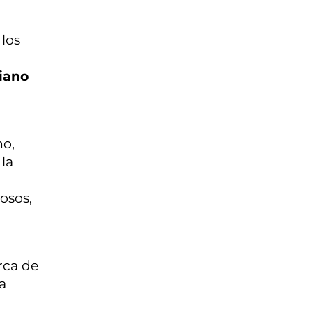
 los
iano
no,
 la
osos,
rca de
a