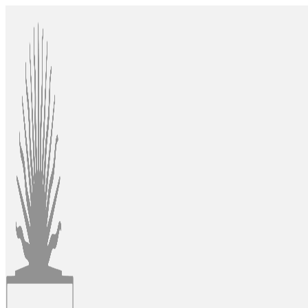
Ir
al
contenido