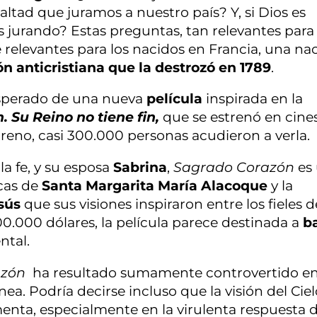
 lealtad que juramos a nuestro país? Y, si Dios es
s jurando? Estas preguntas, tan relevantes para 
relevantes para los nacidos en Francia, una na
ón anticristiana que la destrozó en 1789
.
nesperado de una nueva
película
inspirada en la
 Su Reino no tiene fin,
que se estrenó en cine
reno, casi 300.000 personas acudieron a verla.
la fe, y su esposa
Sabrina
,
Sagrado Corazón
es
icas de
Santa Margarita María Alacoque
y la
sús
que sus visiones inspiraron entre los fieles 
000 dólares, la película parece destinada a
ba
tal.
azón
ha resultado sumamente controvertido en
nea. Podría decirse incluso que la visión del Cie
menta, especialmente en la virulenta respuesta 