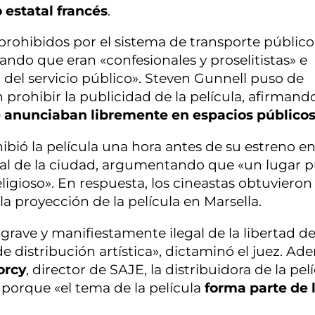
o estatal francés
.
n prohibidos por el sistema de transporte públic
gando que eran «confesionales y proselitistas» e
 del servicio público». Steven Gunnell puso de
 prohibir la publicidad de la película, afirmand
se anunciaban libremente en espacios público
ibió la película una hora antes de su estreno en
tural de la ciudad, argumentando que «un lugar 
igioso». En respuesta, los cineastas obtuvieron
 la proyección de la película en Marsella.
grave y manifiestamente ilegal de la libertad d
 de distribución artística», dictaminó el juez. A
orcy
, director de SAJE, la distribuidora de la pelí
porque «el tema de la película
forma parte de 