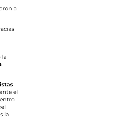
taron a
acias
 la
a
istas
ante el
dentro
«el
s la