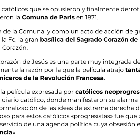
 católicos que se opusieron y finalmente derro
eron la
Comuna de París
en 1871.
 de la Comuna, y como un acto de acción de gr
la Fe, la gran
basílica del Sagrado Corazón de
o Corazón.
o Corazón de Jesús es una parte muy integrada de
amente la razón por la que la película atrajo
tant
rniceros de la Revolución Francesa
.
 la película expresada por
católicos neoprogres
n diario católico, donde manifestaron su alarma 
 normalización de las ideas de extrema derecha 
o para estos católicos «progresistas» fue que 
servicio de una agenda política cuya obsesión e
ancia
«.