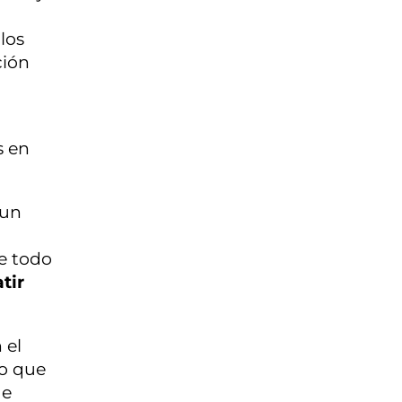
los
ción
s en
 un
de todo
tir
 el
lo que
de