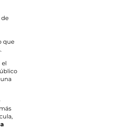
o de
o que
s
.
 el
público
 una
e
demás
cula,
la