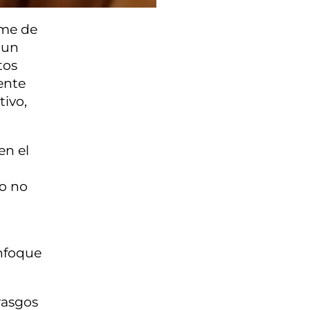
ume de
 un
tos
ente
ivo,
en el
u
io no
enfoque
rasgos