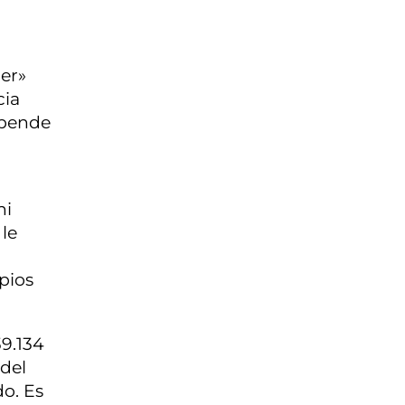
cer»
cia
epende
ni
 le
pios
39.134
 del
do. Es