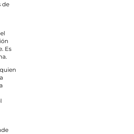
s de
el
ión
e. Es
na.
 quien
la
a
l
nde