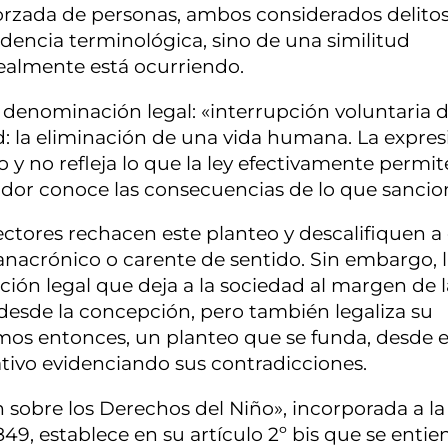
 forzada de personas, ambos considerados delito
dencia terminológica, sino de una similitud
realmente está ocurriendo.
 denominación legal: «interrupción voluntaria d
d: la eliminación de una vida humana. La expres
y no refleja lo que la ley efectivamente permit
lador conoce las consecuencias de lo que sancio
ctores rechacen este planteo y descalifiquen a
 anacrónico o carente de sentido. Sin embargo, 
ción legal que deja a la sociedad al margen de l
 desde la concepción, pero también legaliza su
mos entonces, un planteo que se funda, desde e
tivo evidenciando sus contradicciones.
 sobre los Derechos del Niño», incorporada a la
49, establece en su artículo 2º bis que se entie