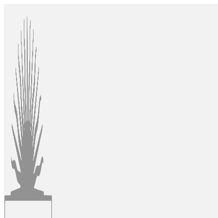
Ir
al
contenido