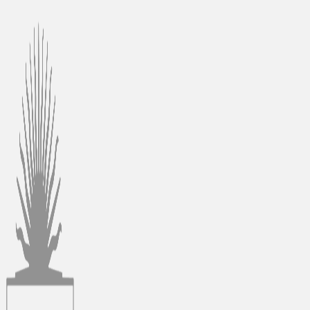
Ir
al
contenido