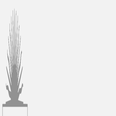
Ir
al
contenido