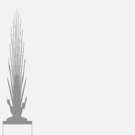
Ir
al
contenido