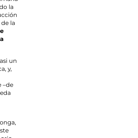
do la
ducción
de la
te
la
asi un
a, y,
e –de
ueda
ponga,
ste