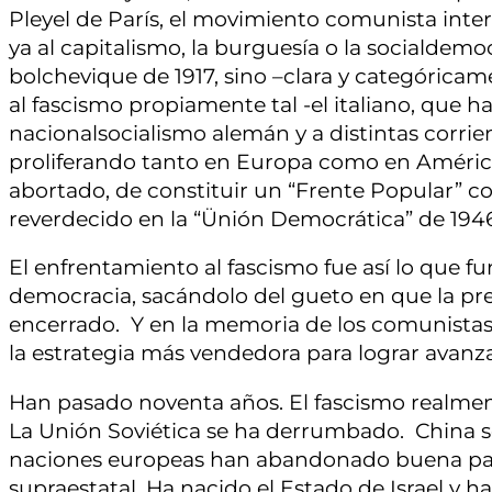
Pleyel de París, el movimiento comunista int
ya al capitalismo, la burguesía o la socialde
bolchevique de 1917, sino –clara y categóricam
al fascismo propiamente tal -el italiano, que h
nacionalsocialismo alemán y a distintas corri
proliferando tanto en Europa como en América.
abortado, de constituir un “Frente Popular” con
reverdecido en la “Ünión Democrática” de 194
El enfrentamiento al fascismo fue así lo que f
democracia, sacándolo del gueto en que la previ
encerrado. Y en la memoria de los comunistas 
la estrategia más vendedora para lograr avanza
Han pasado noventa años. El fascismo realment
La Unión Soviética se ha derrumbado. China se 
naciones europeas han abandonado buena part
supraestatal. Ha nacido el Estado de Israel y ha