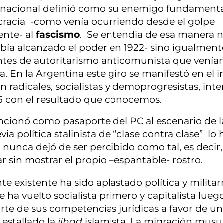
ernacional definió como su enemigo fundament
mocracia -como venía ocurriendo desde el golpe
ente- al
fascismo
. Se entendia de esa manera n
abía alcanzado el poder en 1922- sino igualment
entes de autoritarismo anticomunista que venía
 En la Argentina este giro se manifestó en el i
 radicales, socialistas y demoprogresistas, int
6 con el resultado que conocemos.
uncionó como pasaporte del PC al escenario de l
a política stalinista de “clase contra clase” lo 
nunca dejó de ser percibido como tal, es decir
r sin mostrar el propio –espantable- rostro.
e existente ha sido aplastado política y milita
ha vuelto socialista primero y capitalista luego
e de sus competencias jurídicas a favor de un
 estallado la
jihad
islamista. La migración mus