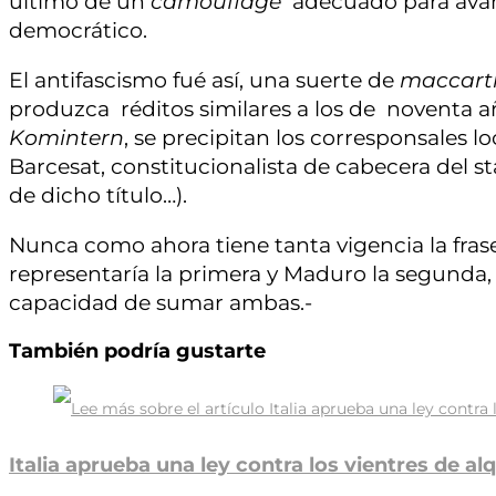
último de un
camouflage
adecuado para avanz
democrático.
El antifascismo fué así, una suerte de
maccart
produzca réditos similares a los de noventa añ
Komintern
, se precipitan los corresponsales lo
Barcesat, constitucionalista de cabecera del s
de dicho título…).
Nunca como ahora tiene tanta vigencia la frase 
representaría la primera y Maduro la segunda, a
capacidad de sumar ambas.-
También podría gustarte
Italia aprueba una ley contra los vientres de al