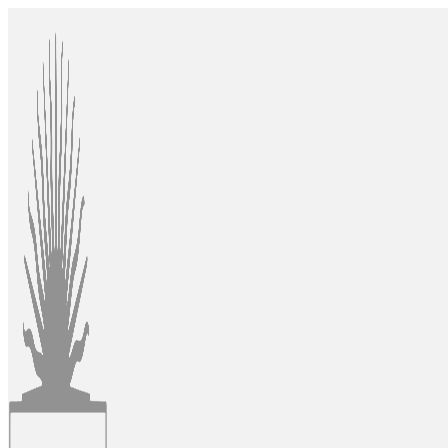
Ir
al
contenido