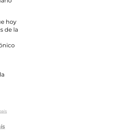
ario
ue hoy
s de la
rónico
la
ís