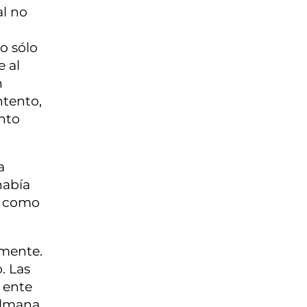
al no
o sólo
e al
n
ntento,
ento
a
había
, como
rmente.
. Las
 ente
ulmana