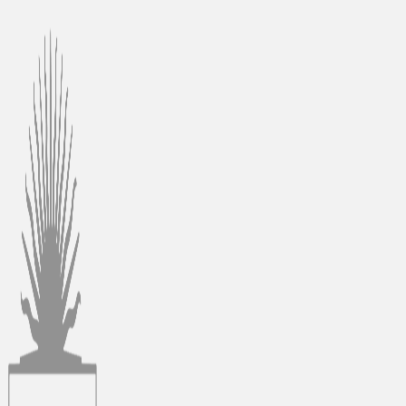
Ir
al
contenido