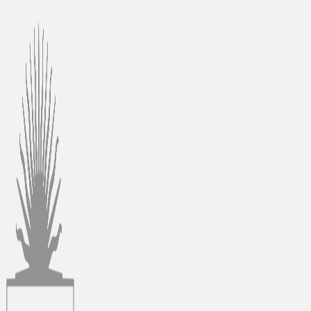
Ir
al
contenido