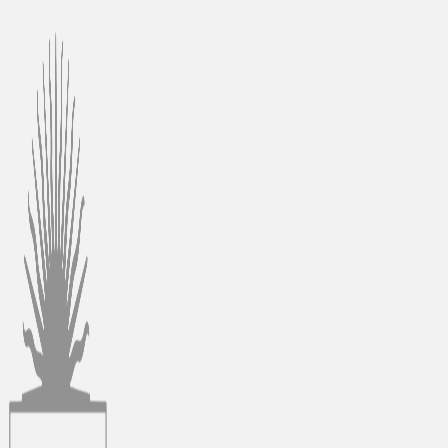
Ir
al
contenido