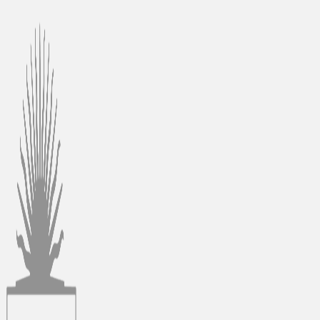
Ir
al
contenido