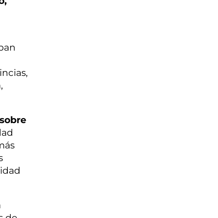
ó,
aban
ncias,
,
 sobre
dad
 más
s
lidad
a
s de