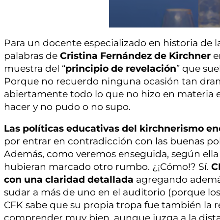
Para un docente especializado en historia de 
palabras de
Cristina Fernández de Kirchner
e
muestra del “
principio de revelación
” que sue
Porque no recuerdo ninguna ocasión tan dram
abiertamente todo lo que no hizo en materia 
hacer y no pudo o no supo.
Las políticas educativas del kirchnerismo e
por entrar en contradicción con las buenas polí
Además, como veremos enseguida, según ella 
hubieran marcado otro rumbo. ¿¡Cómo!? Sí.
C
con una claridad detallada
agregando además 
sudar a más de uno en el auditorio (porque los
CFK sabe que su propia tropa fue también la r
comprender muy bien, aunque juzga a la dista