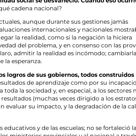
idad social se desvaneció. Cuando eso ocurri
qué cadena nacional?
ctuales, aunque durante sus gestiones jamás
evaluaciones internacionales y nacionales mostr
gar la realidad, como si la negación la hiciera
vedad del problema, y en consenso con las provi
Claro, admitir la realidad es incómodo; cambiarla
e la esperanza.
s logros de sus gobiernos, todos construidos
esultados de aprendizaje como por su incapaci
 toda la sociedad y, en especial, a los sectores
 resultados (muchas veces dirigido a los estrato
sin evaluar su impacto, y la degradación de la ca
 educativos y de las escuelas; no se fortaleció l
os ministerios provinciales y al nacional a travé