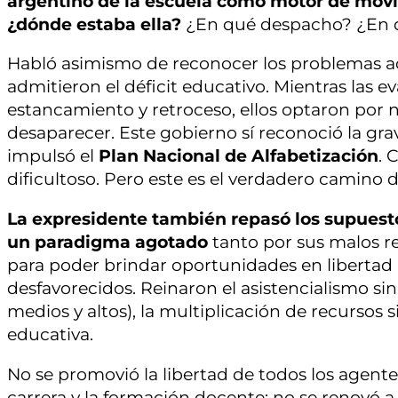
argentino de la escuela como motor de movil
¿dónde estaba ella?
¿En qué despacho? ¿En 
Habló asimismo de reconocer los problemas a
admitieron el déficit educativo. Mientras las 
estancamiento y retroceso, ellos optaron por ne
desaparecer. Este gobierno sí reconoció la gra
impulsó el
Plan Nacional de Alfabetización
. 
dificultoso. Pero este es el verdadero camino d
La expresidente también repasó los supuesto
un paradigma agotado
tanto por sus malos r
para poder brindar oportunidades en libertad a
desfavorecidos. Reinaron el asistencialismo sin
medios y altos), la multiplicación de recursos 
educativa.
No se promovió la libertad de todos los agentes
carrera y la formación docente; no se renovó a l