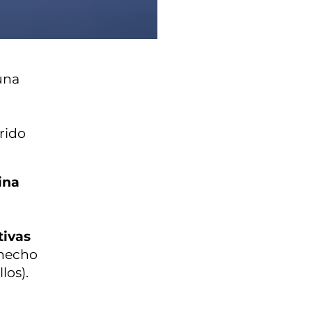
una
n
rido
ina
tivas
 hecho
los).