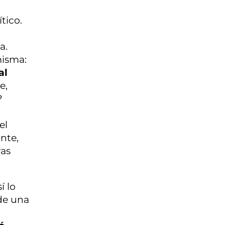
tico.
a.
misma:
al
e,
?
el
nte,
ras
í lo
de una