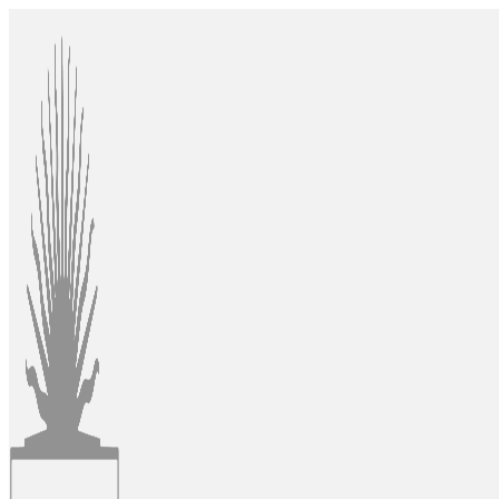
Ir
al
contenido