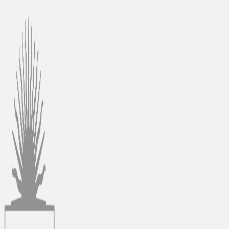
Ir
al
contenido