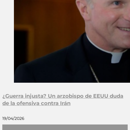
¿Guerra injusta? Un arzobispo de EEUU duda
de la ofensiva contra Irán
19/04/2026