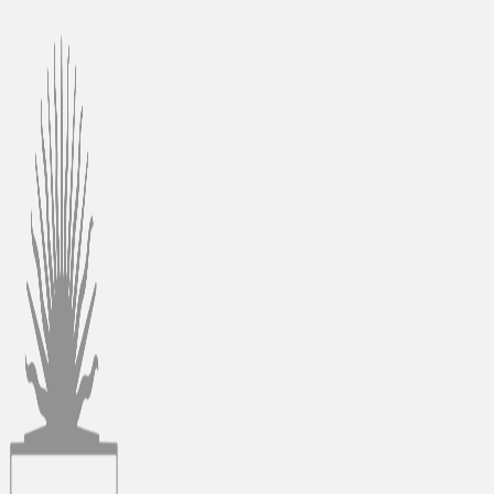
Ir
al
contenido