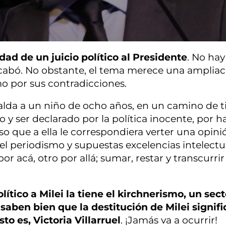
ad de un juicio político al Presidente
. No hay
acabó. No obstante, el tema merece una ampliac
mo por sus contradicciones.
palda a un niño de ocho años, en un camino de ti
ser declarado por la política inocente, por h
o que a ella le correspondiera verter una opinió
el periodismo y supuestas excelencias intelectu
r acá, otro por allá; sumar, restar y transcurrir
olítico a Milei la tiene el kirchnerismo, un sect
s saben bien que la destitución de Milei signifi
to es, Victoria Villarruel
. ¡Jamás va a ocurrir!