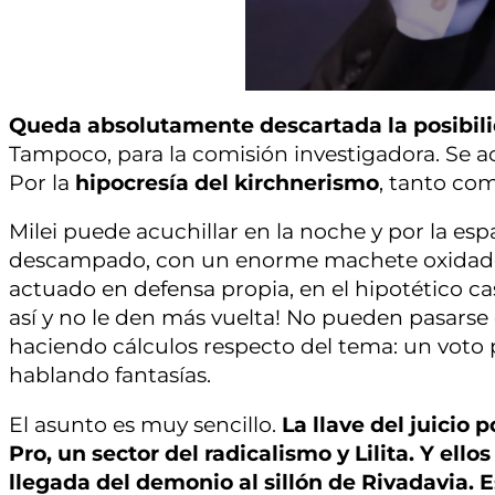
Queda absolutamente descartada la posibilid
Tampoco, para la comisión investigadora. Se 
Por la
hipocresía del kirchnerismo
, tanto co
Milei puede acuchillar en la noche y por la es
descampado, con un enorme machete oxidado y 
actuado en defensa propia, en el hipotético cas
así y no le den más vuelta! No pueden pasarse 
haciendo cálculos respecto del tema: un voto po
hablando fantasías.
El asunto es muy sencillo.
La llave del juicio p
Pro, un sector del radicalismo y Lilita. Y ello
llegada del demonio al sillón de Rivadavia. Es