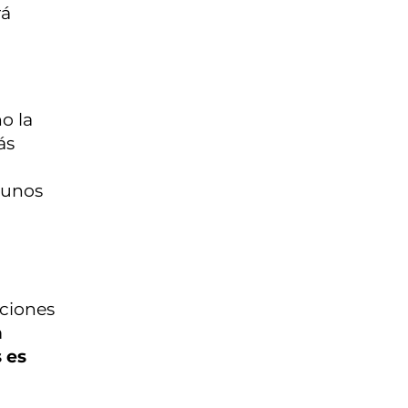
rá
o la
ás
gunos
aciones
a
 es