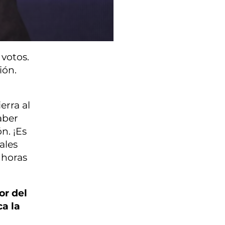
 votos.
ión.
erra al
aber
n. ¡Es
ales
 horas
or del
ca la