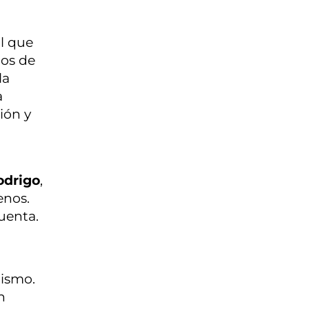
l que
nos de
la
a
ión y
odrigo
,
enos.
cuenta.
mismo.
n