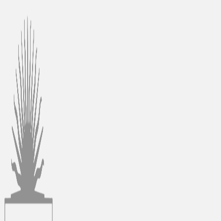
Ir
al
contenido