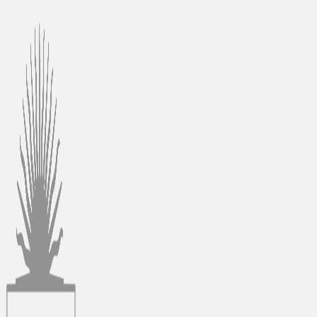
Ir
al
contenido